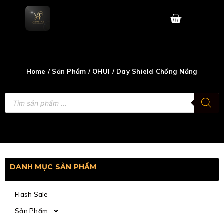
Skip
to
content
Home
/
Sản Phẩm
/
OHUI
/ Day Shield Chống Nắng
Tìm
kiếm
sản
phẩm
DANH MỤC SẢN PHẨM
Flash Sale
Sản Phẩm