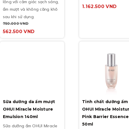
lông với cảm giác sạch sáng,
1.162.500
VND
ẩm mượt và không căng khô
sau khi sử dụng.
750.000
VND
562.500
VND
Sữa dưỡng da ẩm mượt
Tinh chất dưỡng ẩm
OHUI Miracle Moisture
OHUI Miracle Moistu
Emulsion 140ml
Pink Barrier Essence
50ml
Sữa dưỡng ẩm OHUI Miracle