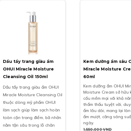
Dầu tẩy trang giàu ẩm
Kem dưỡng ẩm sâu 
OHUI Miracle Moisture
Miracle Moisture Cr
Cleansing Oil 150ml
60ml
Kem dưỡng ẩm OHUI Mir
Dầu tẩy trang giàu ẩm OHUI
Moisture Cream sở hữu 
Miracle Moisture Cleansing Oil
cấu mềm mại với khả nă
thuộc dòng mỹ phẩm OHUI
thẩm thấu tuyệt vời, duy 
làm sạch giúp làm sạch hoàn
ẩm lâu dài, mang lại là
ẩm mượt, căng sáng suố
toàn cặn trang điểm, bã nhờn
ngày.
nằm tận sâu trong lỗ chân
1.550.000
VND