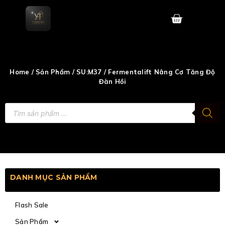
Skip
to
content
Home
/
Sản Phẩm
/
SU:M37
/ Fermentalift Nâng Cơ Tăng Độ
Đàn Hồi
Tìm
kiếm
sản
phẩm
DANH MỤC SẢN PHẨM
Flash Sale
Sản Phẩm