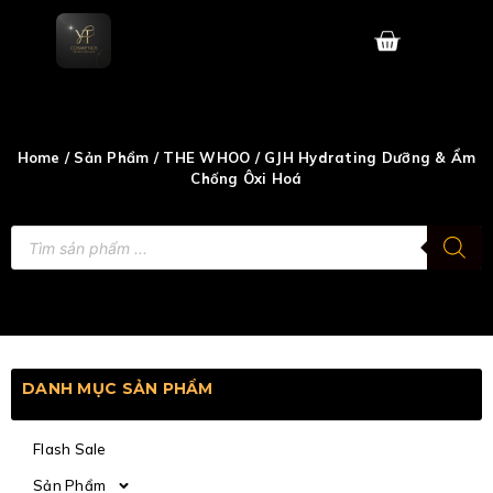
Skip
to
content
Home
/
Sản Phẩm
/
THE WHOO
/ GJH Hydrating Dưỡng & Ẩm
Chống Ôxi Hoá
Tìm
kiếm
sản
phẩm
DANH MỤC SẢN PHẨM
Flash Sale
Sản Phẩm