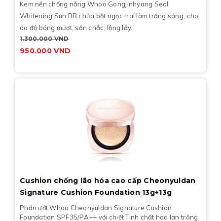
Kem nền chống nắng Whoo Gongjinhyang Seol
Whitening Sun BB chứa bột ngọc trai làm trắng sáng, cho
da độ bóng mượt, săn chắc, lộng lẫy.
1.300.000
VND
950.000
VND
Cushion chống lão hóa cao cấp Cheonyuldan
Signature Cushion Foundation 13g+13g
Phấn ướt Whoo Cheonyuldan Signature Cushion
Foundation SPF35/PA++ với chiết Tinh chất hoa lan trắng