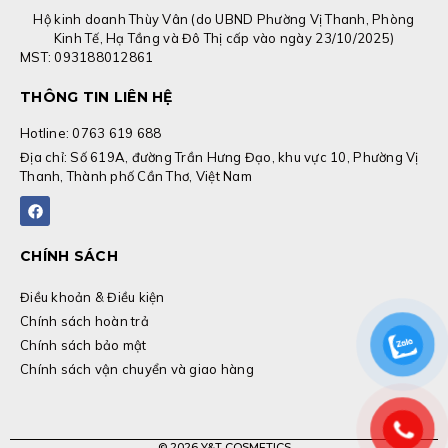
Hộ kinh doanh Thùy Vân (do UBND Phường Vị Thanh, Phòng
Kinh Tế, Hạ Tầng và Đô Thị cấp vào ngày 23/10/2025)
MST: 093188012861
THÔNG TIN LIÊN HỆ
Hotline: 0763 619 688
Địa chỉ: Số 619A, đường Trần Hưng Đạo, khu vực 10, Phường Vị
Thanh, Thành phố Cần Thơ, Việt Nam
F
a
c
e
b
CHÍNH SÁCH
o
o
k
Điều khoản & Điều kiện
Chính sách hoàn trả
Chính sách bảo mật
Chính sách vận chuyển và giao hàng
© 2026
Y&T COSMETICS