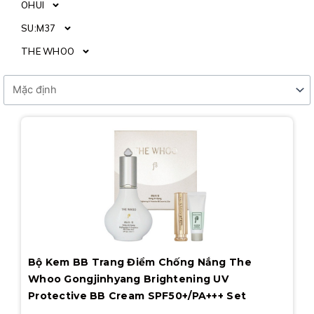
OHUI
SU:M37
THE WHOO
Page
Page
Page
Bộ Kem BB Trang Điểm Chống Nắng The
Whoo Gongjinhyang Brightening UV
Protective BB Cream SPF50+/PA+++ Set