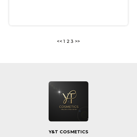
<<
1
2
3
>>
Y&T COSMETICS