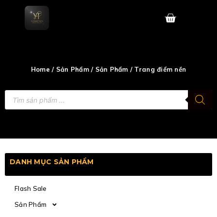
Skip
to
content
Home
/
Sản Phẩm
/
Sản Phẩm
/ Trang điểm nền
Tìm
kiếm
sản
phẩm
DANH MỤC SẢN PHẨM
Flash Sale
Sản Phẩm