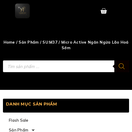
Skip
to
content
Home
/
Sản Phẩm
/
SU:M37
/ Micro Active Ngăn Ngừa Lão Hoá
Sớm
Tìm
kiếm
sản
phẩm
DANH MỤC SẢN PHẨM
Flash Sale
Sản Phẩm