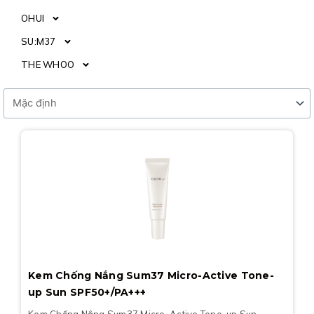
OHUI
SU:M37
THE WHOO
Kem Chống Nắng Sum37 Micro-Active Tone-
up Sun SPF50+/PA+++