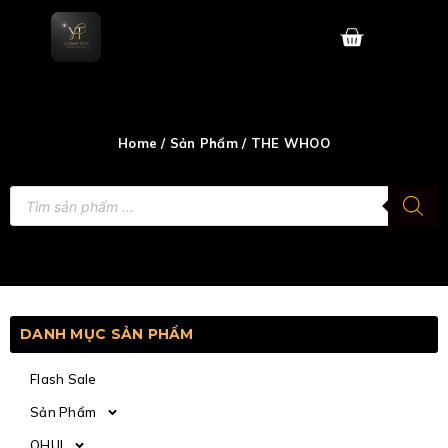
Skip
to
content
Home
/
Sản Phẩm
/ THE WHOO
Tìm
kiếm
sản
phẩm
DANH MỤC SẢN PHẨM
Flash Sale
Sản Phẩm
OHUI