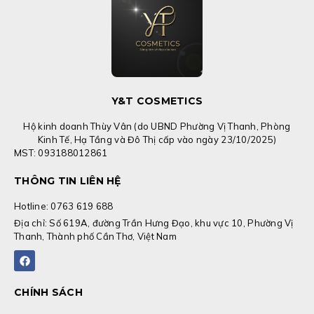
Y&T COSMETICS
Hộ kinh doanh Thùy Vân (do UBND Phường Vị Thanh, Phòng
Kinh Tế, Hạ Tầng và Đô Thị cấp vào ngày 23/10/2025)
MST: 093188012861
THÔNG TIN LIÊN HỆ
Hotline: 0763 619 688
Địa chỉ: Số 619A, đường Trần Hưng Đạo, khu vực 10, Phường Vị
Thanh, Thành phố Cần Thơ, Việt Nam
F
a
c
e
b
CHÍNH SÁCH
o
o