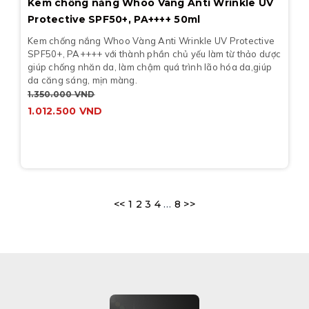
Kem chống nắng Whoo Vàng Anti Wrinkle UV
Protective SPF50+, PA++++ 50ml
Kem chống nắng Whoo Vàng Anti Wrinkle UV Protective
SPF50+, PA++++ với thành phần chủ yếu làm từ thảo dược
giúp chống nhăn da, làm chậm quá trình lão hóa da,giúp
da căng sáng, mịn màng.
1.350.000
VND
1.012.500
VND
<<
1
2
3
4
…
8
>>